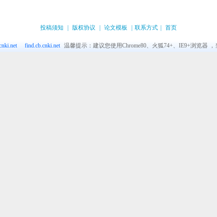
投稿须知
|
版权协议
|
论文模板
|
联系方式
|
首页
nki.net
find.cb.cnki.net
温馨提示：建议您使用Chrome80、火狐74+、IE9+浏