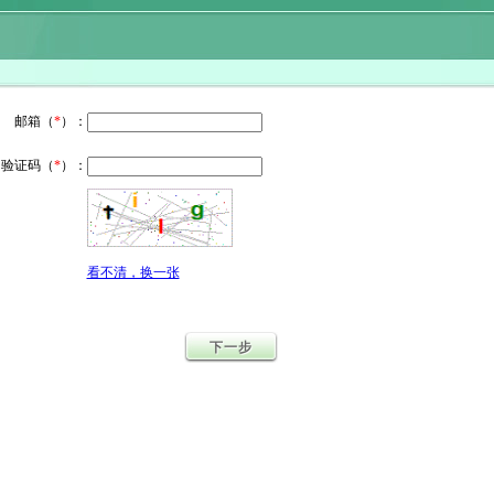
邮箱（
*
）：
验证码（
*
）：
看不清，换一张