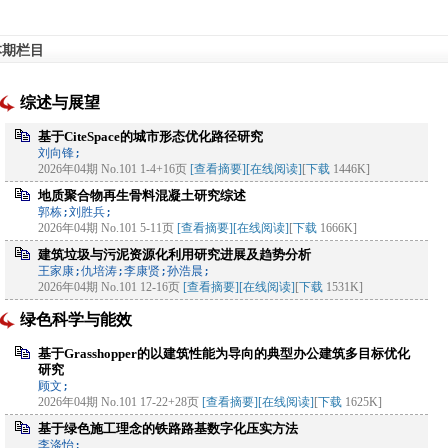
本期栏目
综述与展望
基于CiteSpace的城市形态优化路径研究
刘向锋;
2026年04期 No.101 1-4+16页
[查看摘要]
[在线阅读]
[
下载
1446K]
地质聚合物再生骨料混凝土研究综述
郭栋;刘胜兵;
2026年04期 No.101 5-11页
[查看摘要]
[在线阅读]
[
下载
1666K]
建筑垃圾与污泥资源化利用研究进展及趋势分析
王家康;仇培涛;李康贤;孙浩晨;
2026年04期 No.101 12-16页
[查看摘要]
[在线阅读]
[
下载
1531K]
绿色科学与能效
基于Grasshopper的以建筑性能为导向的典型办公建筑多目标优化
研究
顾文;
2026年04期 No.101 17-22+28页
[查看摘要]
[在线阅读]
[
下载
1625K]
基于绿色施工理念的铁路路基数字化压实方法
李涤怡;