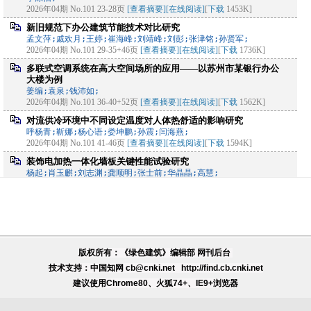
2026年04期 No.101 23-28页
[查看摘要]
[在线阅读]
[
下载
1453K]
新旧规范下办公建筑节能技术对比研究
孟文萍;戚欢月;王婷;崔海峰;刘靖峰;刘彭;张津铭;孙贤军;
2026年04期 No.101 29-35+46页
[查看摘要]
[在线阅读]
[
下载
1736K]
多联式空调系统在高大空间场所的应用——以苏州市某银行办公
大楼为例
姜编;袁泉;钱沛如;
2026年04期 No.101 36-40+52页
[查看摘要]
[在线阅读]
[
下载
1562K]
对流供冷环境中不同设定温度对人体热舒适的影响研究
呼杨青;靳娜;杨心语;娄坤鹏;孙震;闫海燕;
2026年04期 No.101 41-46页
[查看摘要]
[在线阅读]
[
下载
1594K]
装饰电加热一体化墙板关键性能试验研究
杨起;肖玉麒;刘志渊;龚顺明;张士前;华晶晶;高慧;
2026年04期 No.101 47-52页
[查看摘要]
[在线阅读]
[
下载
1545K]
面向智能建筑的自供能无线温湿度传感器节点设计
蒲述;何定坤;贺学锋;
2026年04期 No.101 53-56+63页
[查看摘要]
[在线阅读]
[
下载
1442K]
基于节能节水理念的医院蒸汽凝结水回用系统探讨
版权所有：《绿色建筑》编辑部
网刊后台
吴健斌;唐杰方;王箐阳;
2026年04期 No.101 57-63页
[查看摘要]
[在线阅读]
[
下载
1484K]
技术支持：中国知网 cb@cnki.net
http://find.cb.cnki.net
建议使用Chrome80、火狐74+、IE9+浏览器
生态规划与设计