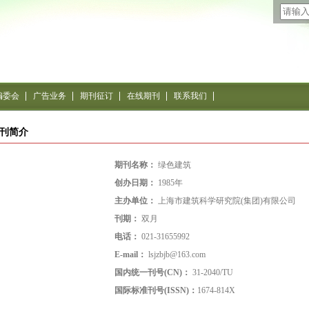
编委会
广告业务
期刊征订
在线期刊
联系我们
刊简介
期刊名称：
绿色建筑
创办日期：
1985年
主办单位：
上海市建筑科学研究院(集团)有限公司
刊期：
双月
电话：
021-31655992
E-mail：
lsjzbjb@163.com
国内统一刊号(CN)：
31-2040/TU
国际标准刊号(ISSN)：
1674-814X